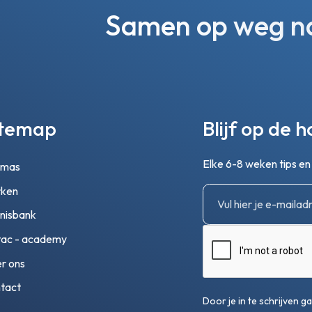
Samen op weg naa
itemap
Blijf op de 
Elke 6-8 weken tips e
emas
ken
nisbank
ac - academy
r ons
tact
Door je in te schrijven 