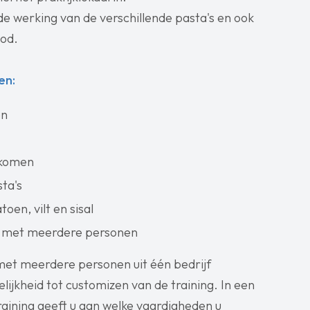
e werking van de verschillende pasta's en ook
bod.
en:
en
e komen
ta's
oen, vilt en sisal
ng met meerdere personen
met meerdere personen uit één bedrijf
ijkheid tot customizen van de training. In een
aining geeft u aan welke vaardigheden u