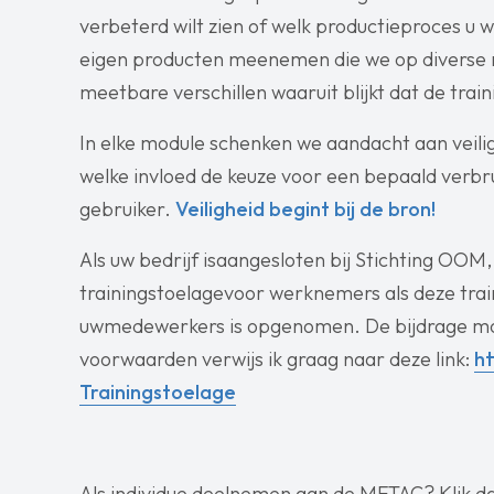
verbeterd wilt zien of welk productieproces u wi
eigen producten meenemen die we op diverse 
meetbare verschillen waaruit blijkt dat de train
In elke module schenken we aandacht aan veil
welke invloed de keuze voor een bepaald verbru
gebruiker.
Veiligheid begint bij de bron!
Als uw bedrijf isaangesloten bij Stichting OO
trainingstoelagevoor werknemers als deze train
uwmedewerkers is opgenomen. De bijdrage mo
voorwaarden verwijs ik graag naar deze link:
ht
Trainingstoelage
Als individue deelnemen aan de METAC? Klik d