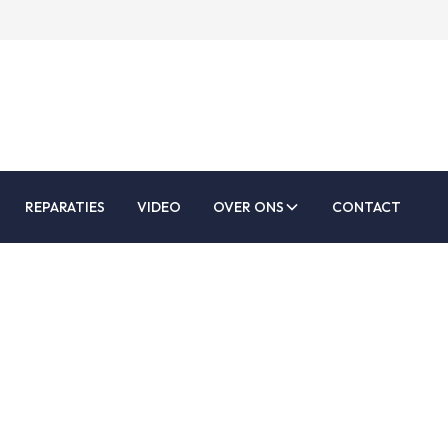
REPARATIES
VIDEO
OVER ONS
CONTACT
ding voor Hooggl