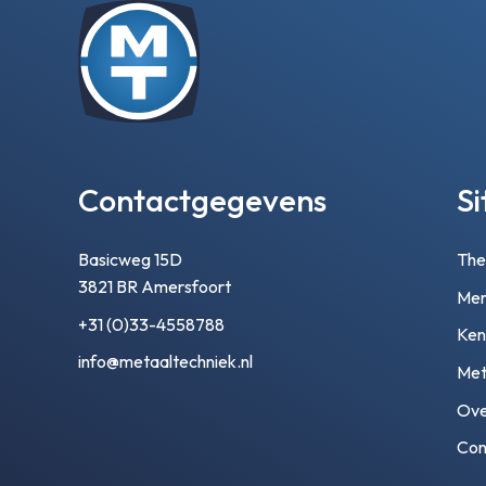
Contactgegevens
S
Basicweg 15D
Th
3821 BR Amersfoort
Mer
+31 (0)33-4558788
Ken
info@metaaltechniek.nl
Met
Ove
Con