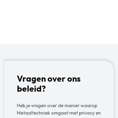
wordt behandeld. Verwerking van persoonsgegevens
gebeurt in overeenstemming met de eisen die de Algemene
verordening gegevensbescherming stelt. In deze
privacyverklaring wordt beschreven hoe Metaaltechniek
met persoonsgegevens omgaat.
Vragen over ons
beleid?
Heb je vragen over de manier waarop
Metaaltechniek omgaat met privacy en