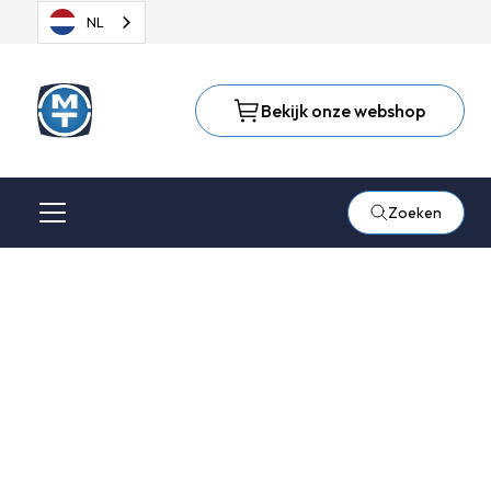
NL
Bekijk onze webshop
Zoeken
Privacy Statement
Wij respecteren de privacy van iedereen die in contact komt
met Metaaltechniek Handelsonderneming B.V. (hierna te
noemen Metaaltechniek). Wij zorgen er graag voor dat de
persoonlijke informatie die je ons verschaft vertrouwelijk