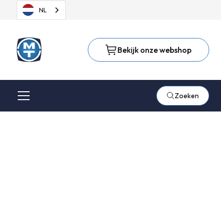
NL
Bekijk onze webshop
Zoeken
Onze kennisbank
Wie oude kennis koestert en voortdurend nieuwe vergaart,
mag een leraar van anderen zijn. - Confucius