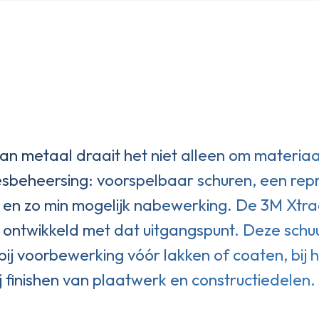
 van metaal draait het niet alleen om materi
esbeheersing: voorspelbaar schuren, een re
en zo min mogelijk nabewerking. De 3M Xtrac
is ontwikkeld met dat uitgangspunt. Deze schu
ij voorbewerking vóór lakken of coaten, bij h
j finishen van plaatwerk en constructiedelen.