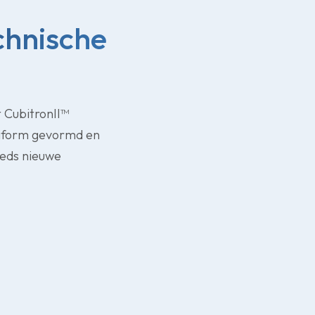
chnische
 CubitronII™
 uniform gevormd en
eeds nieuwe