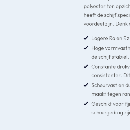
polyester ten opzich
heeft de schijf spec
voordeel zijn. Denk
Lagere Ra en R
Hoge vormvasthei
de schijf stabiel
Constante drukve
consistenter. Di
Scheurvast en du
maakt tegen rand
Geschikt voor fi
schuurgedrag zij