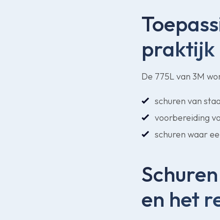
Toepassi
praktijk
De 775L van 3M wor
schuren van staa
voorbereiding v
schuren waar een
Schuren 
en het r