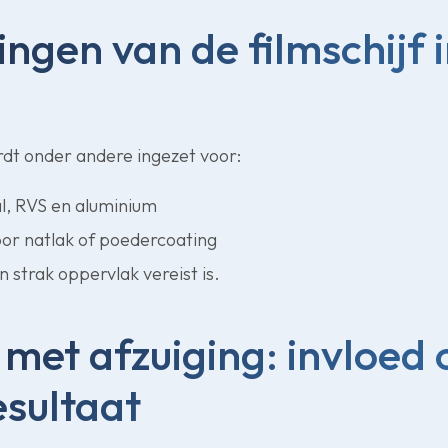
ngen van de filmschijf 
dt onder andere ingezet voor:
l, RVS en aluminium
oor natlak of poedercoating
 strak oppervlak vereist is.
met afzuiging: invloed o
esultaat