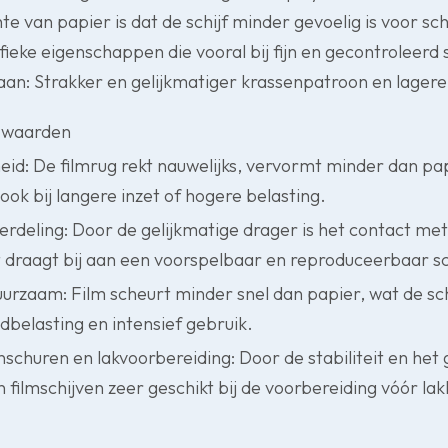
te van papier is dat de schijf minder gevoelig is voor s
ifieke eigenschappen die vooral bij fijn en gecontroleerd
 aan: Strakker en gelijkmatiger krassenpatroon en lager
z waarden
d: De filmrug rekt nauwelijks, vervormt minder dan papi
, ook bij langere inzet of hogere belasting.
rdeling: Door de gelijkmatige drager is het contact me
t draagt bij aan een voorspelbaar en reproduceerbaar s
urzaam: Film scheurt minder snel dan papier, wat de sc
belasting en intensief gebruik.
jnschuren en lakvoorbereiding: Door de stabiliteit en het
n filmschijven zeer geschikt bij de voorbereiding vóór la