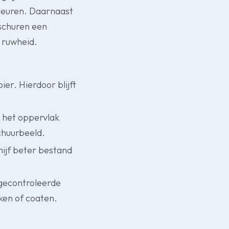
cheuren. Daarnaast
 schuren een
e ruwheid.
er. Hierdoor blijft
t het oppervlak
chuurbeeld.
hijf beter bestand
 gecontroleerde
kken of coaten.