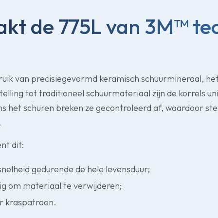
kt de 775L van 3M
™
te
uik van precisiegevormd keramisch schuurmineraal, het
stelling tot traditioneel schuurmateriaal zijn de korrels
ns het schuren breken ze gecontroleerd af, waardoor st
.
nt dit:
snelheid gedurende de hele levensduur;
ig om materiaal te verwijderen;
r kraspatroon.