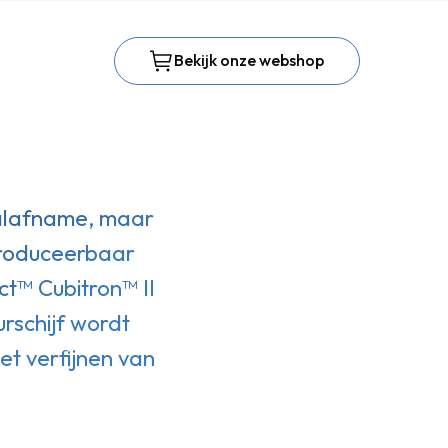
Bekijk onze webshop
aalafname, maar
produceerbaar
t™ Cubitron™ II
urschijf wordt
et verfijnen van