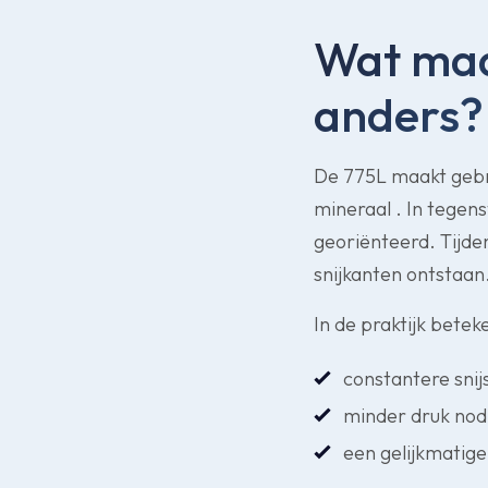
Wat maa
anders?
De 775L maakt gebr
mineraal
. In tegen
georiënteerd. Tijde
snijkanten ontstaan
In de praktijk beteke
constantere snij
minder druk nod
een gelijkmatige