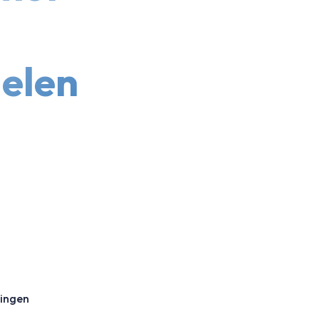
elen
singen