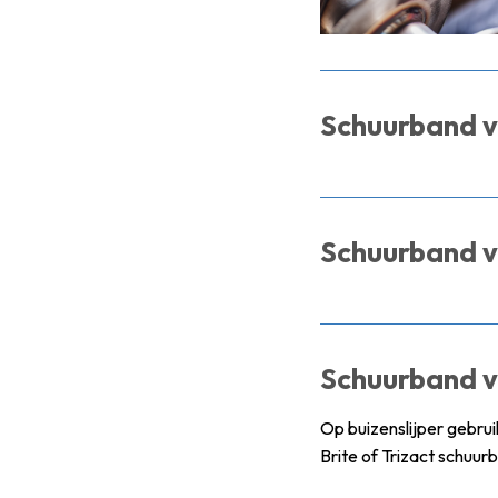
Schuurband v
Schuurband 
Schuurband v
Op buizenslijper gebru
Brite of Trizact schuur