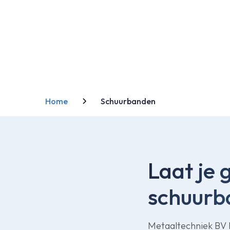
Kennis over de o
ondersc
Home
Schuurbanden
Laat je 
schuurb
Metaaltechniek BV l