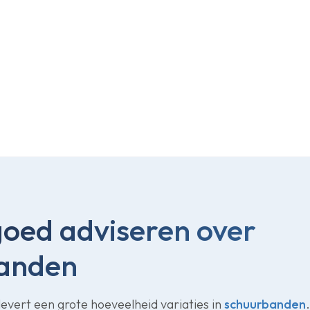
pbouw van schuurbanden is essentieel voor goed advie
heidt zich hiermee en kan daarom onafhankelijk advie
goed adviseren over
anden
evert een grote hoeveelheid variaties in
schuurbanden