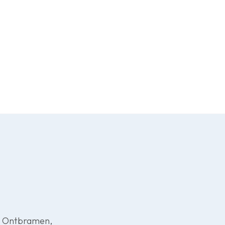
s. Metaaltechniek
s geven.
. Ontbramen,