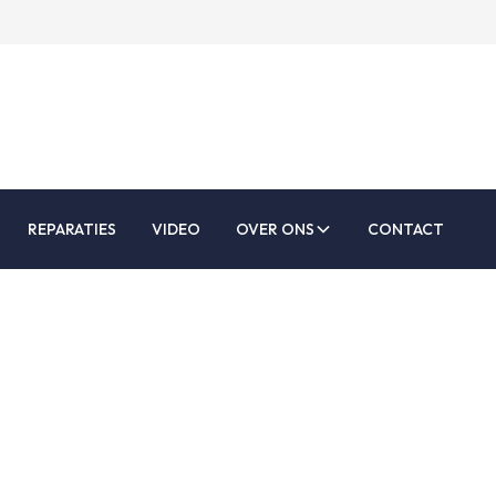
REPARATIES
VIDEO
OVER ONS
CONTACT
rbanden en Scotch
banden