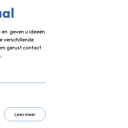
aal
n en geven u ideeën
e verschillende
em gerust contact
.
Lees meer