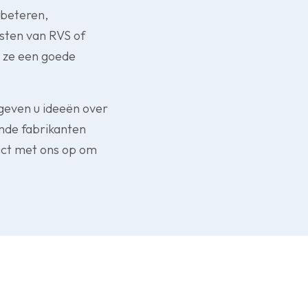
rbeteren,
sten van RVS of
n ze een goede
 geven u ideeën over
ende fabrikanten
act met ons op om