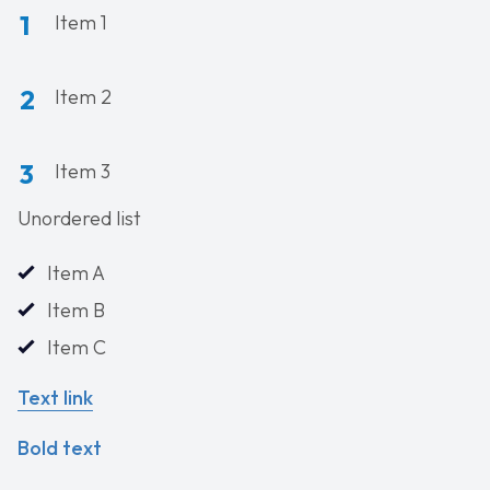
Item 1
Item 2
Item 3
Unordered list
Item A
Item B
Item C
Text link
Bold text