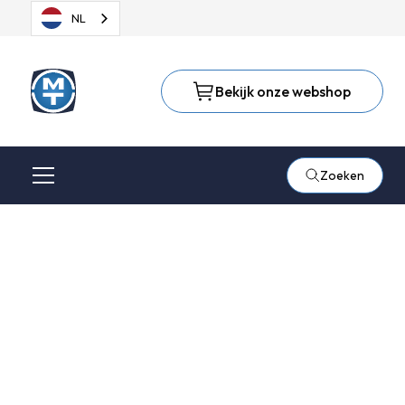
NL
Bekijk onze webshop
Zoeken
Heading
Lorem ipsum dolor sit amet, consectetur adipiscing elit.
Suspendisse varius enim in eros elementum tristique. Duis
cursus, mi quis viverra ornare, eros dolor interdum nulla, ut
commodo diam libero vitae erat. Aenean faucibus nibh et