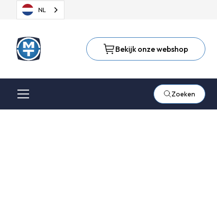
NL
Bekijk onze webshop
Zoeken
Onze kennisbank
Wie oude kennis koestert en voortdurend nieuwe vergaart,
mag een leraar van anderen zijn. - Confucius