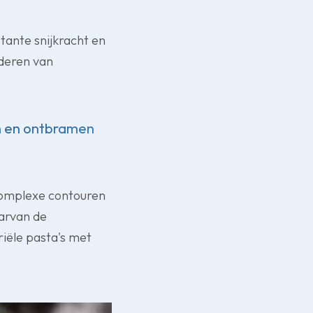
tante snijkracht en
jderen van
hen en ontbramen
 complexe contouren
aarvan de
iële pasta's met