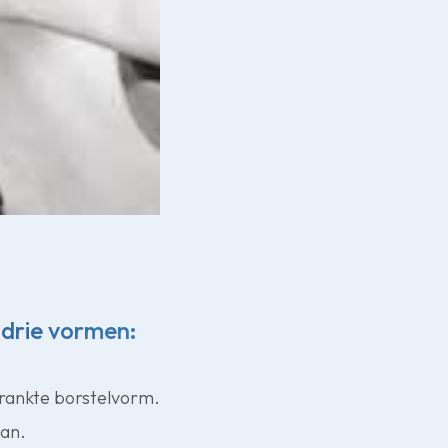
n drie vormen:
hrankte borstelvorm.
aan.