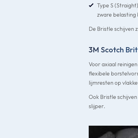
Type S (Straight)
zware belasting 
De Bristle schijven
3M Scotch Brite
Voor axiaal reinige
flexibele borstelvo
lijmresten op vlakk
Ook Bristle schijve
slijper.