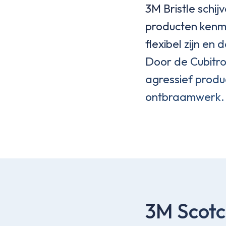
3M Bristle schij
producten kenm
flexibel zijn e
Door de Cubitron
agressief produc
ontbraamwerk.
3M Scotch