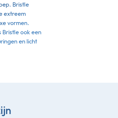
oep. Bristle
ie extreem
exe vormen.
s Bristle ook een
ringen en licht
ijn