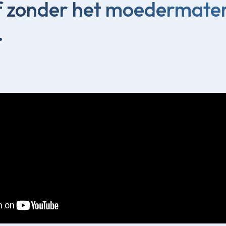
f zonder het moedermater
.