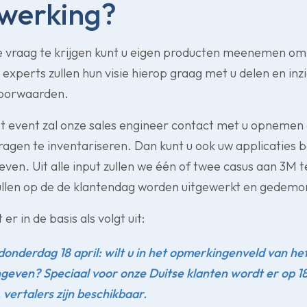
werking?
 vraag te krijgen kunt u eigen producten meenemen om 
xperts zullen hun visie hierop graag met u delen en inzi
voorwaarden.
t event zal onze sales engineer contact met u opnemen
agen te inventariseren. Dan kunt u ook uw applicaties 
en. Uit alle input zullen we één of twee casus aan 3M t
ullen op de de klantendag worden uitgewerkt en gedemo
r in de basis als volgt uit:
onderdag 18 april: wilt u in het opmerkingenveld van h
even? Speciaal voor onze Duitse klanten wordt er op 18
 vertalers zijn beschikbaar.