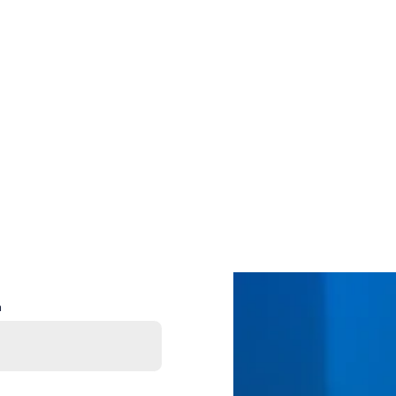
18 april.
m