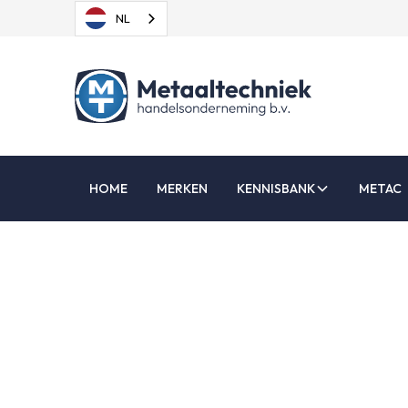
NL
HOME
MERKEN
KENNISBANK
METAC
autom