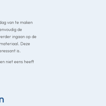
 dag van te maken
eenvoudig de
verder ingaan op de
pmateriaal. Deze
eressant is.
en niet eens heeft
n