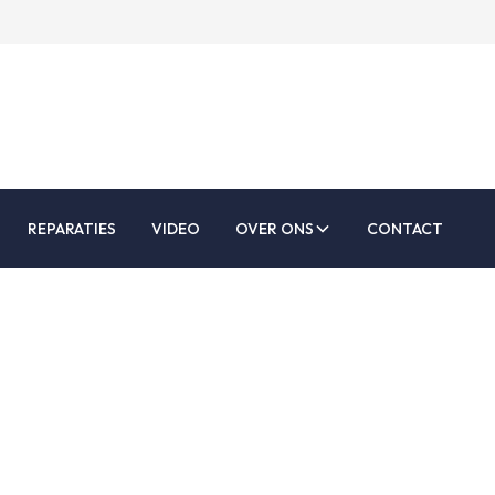
REPARATIES
VIDEO
OVER ONS
CONTACT
Ik kom naar de
atiseringsdag op