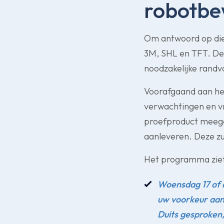
robotbe
Om antwoord op die
3M, SHL en TFT. De e
noodzakelijke rand
Voorafgaand aan he
verwachtingen en vr
proefproduct meegev
aanleveren. Deze z
Het programma ziet e
Woensdag 17 of d
uw voorkeur aang
Duits gesproken,