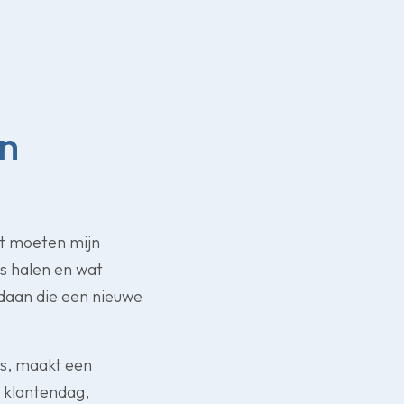
jn
ot moeten mijn
is halen en wat
daan die een nieuwe
is, maakt een
 klantendag,