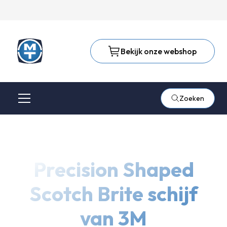
Bekijk onze webshop
Zoeken
Precision Shaped
Scotch Brite schijf
van 3M