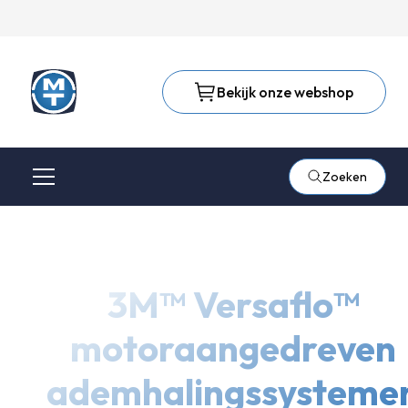
Bekijk onze webshop
Zoeken
3M™ Versaflo™
motoraangedreven
ademhalingssysteme