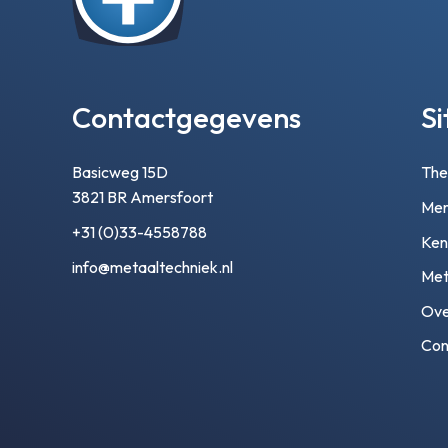
Contactgegevens
S
Basicweg 15D
Th
3821 BR Amersfoort
Mer
+31 (0)33-4558788
Ken
info@metaaltechniek.nl
Met
Ove
Con