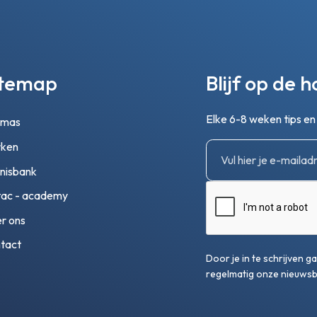
itemap
Blijf op de 
Elke 6-8 weken tips e
emas
ken
nisbank
ac - academy
r ons
tact
Door je in te schrijven 
regelmatig onze nieuwsbr