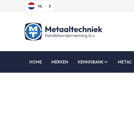
NL
HOME
MERKEN
KENNISBANK
METAC
Radiu
b