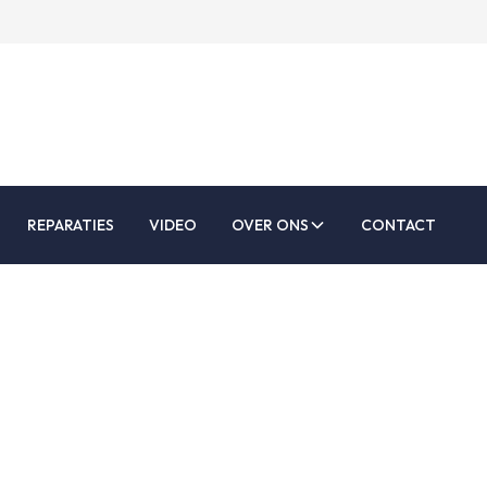
REPARATIES
VIDEO
OVER ONS
CONTACT
s aanbrengen op 
ereikbare plaats