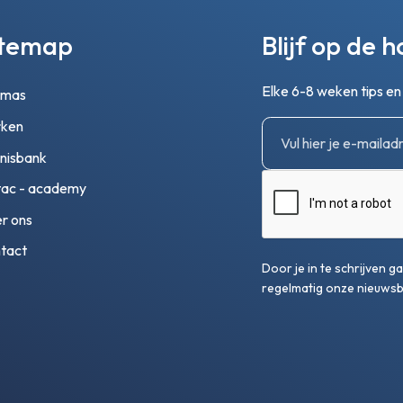
itemap
Blijf op de 
Elke 6-8 weken tips e
emas
ken
nisbank
ac - academy
r ons
tact
Door je in te schrijven 
regelmatig onze nieuwsbr