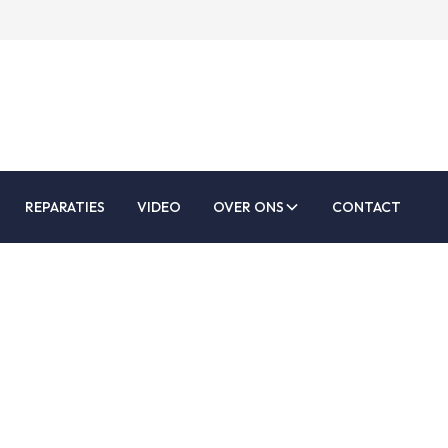
REPARATIES
VIDEO
OVER ONS
CONTACT
spetters verwijd