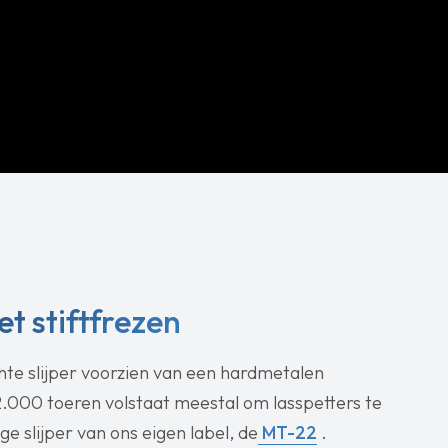
t stiftfrezen
hte slijper voorzien van een hardmetalen
22.000 toeren volstaat meestal om lasspetters te
e slijper van ons eigen label, de
MT-22
.