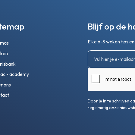
itemap
Blijf op de 
Elke 6-8 weken tips e
emas
ken
nisbank
ac - academy
r ons
tact
Door je in te schrijven 
regelmatig onze nieuwsbr