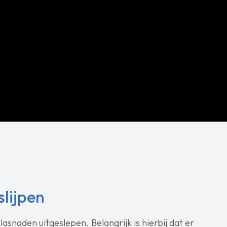
slijpen
snaden uitgeslepen. Belangrijk is hierbij dat er