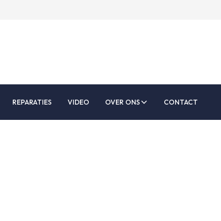
REPARATIES
VIDEO
OVER ONS
CONTACT
asnaad in alumini
uitslijpen