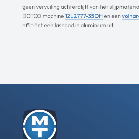
geen vervuiling achterblijft van het slijpmate
DOTCO machine
12L2777-35OH
en een
volhar
efficiënt een lasnaad in aluminium uit.