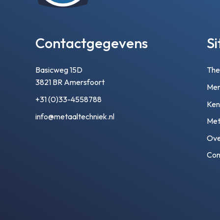
Contactgegevens
S
Basicweg 15D
Th
3821 BR Amersfoort
Mer
+31 (0)33-4558788
Ken
info@metaaltechniek.nl
Met
Ove
Con